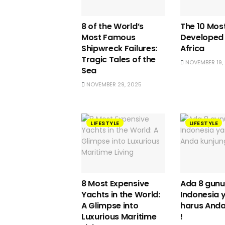
8 of the World’s
The 10 Mos
Most Famous
Developed C
Shipwreck Failures:
Africa
Tragic Tales of the
NOVEMBER 19,
Sea
NOVEMBER 29, 2025
LIFESTYLE
LIFESTYLE
8 Most Expensive
Ada 8 gunu
Yachts in the World:
Indonesia 
A Glimpse into
harus Anda
Luxurious Maritime
!