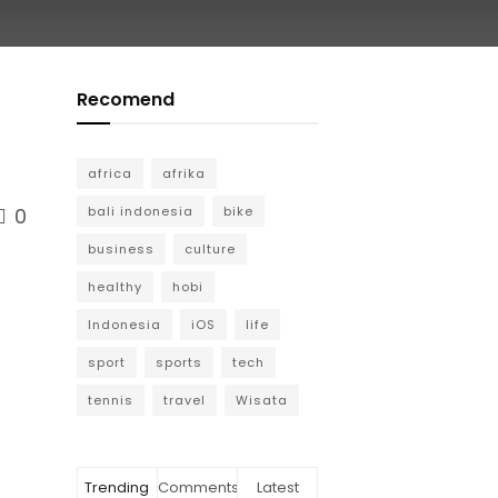
Recomend
africa
afrika
bali indonesia
bike
0
business
culture
healthy
hobi
Indonesia
iOS
life
sport
sports
tech
tennis
travel
Wisata
Trending
Comments
Latest