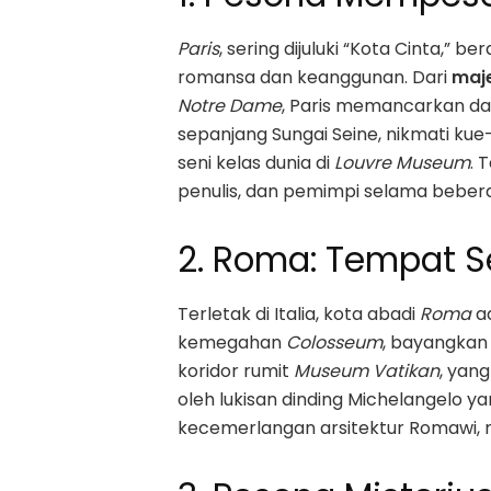
Paris
, sering dijuluki “Kota Cinta,” 
romansa dan keanggunan. Dari
maje
Notre Dame
, Paris memancarkan daya
sepanjang Sungai Seine, nikmati kue
seni kelas dunia di
Louvre Museum
. 
penulis, dan pemimpi selama beber
2. Roma: Tempat S
Terletak di Italia, kota abadi
Roma
ad
kemegahan
Colosseum
, bayangkan
koridor rumit
Museum Vatikan
, yan
oleh lukisan dinding Michelangelo ya
kecemerlangan arsitektur Romawi