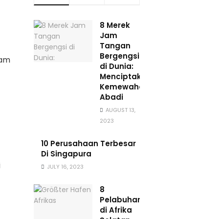
8 Merek
Jam
Tangan
Bergengsi
lam
di Dunia:
Menciptakan
Kemewahan
Abadi
AUGUST 13,
2023
10 Perusahaan Terbesar
Di Singapura
i
JULY 16, 2023
8
Pelabuhan
di Afrika