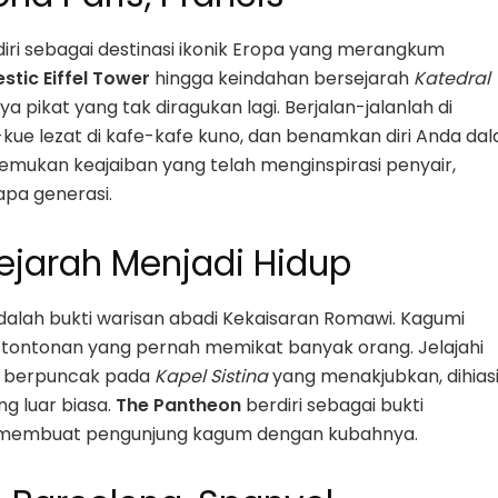
berdiri sebagai destinasi ikonik Eropa yang merangkum
stic Eiffel Tower
hingga keindahan bersejarah
Katedral
 pikat yang tak diragukan lagi. Berjalan-jalanlah di
-kue lezat di kafe-kafe kuno, dan benamkan diri Anda da
Temukan keajaiban yang telah menginspirasi penyair,
apa generasi.
ejarah Menjadi Hidup
alah bukti warisan abadi Kekaisaran Romawi. Kagumi
 tontonan yang pernah memikat banyak orang. Jelajahi
g berpuncak pada
Kapel Sistina
yang menakjubkan, dihias
ng luar biasa.
The Pantheon
berdiri sebagai bukti
, membuat pengunjung kagum dengan kubahnya.