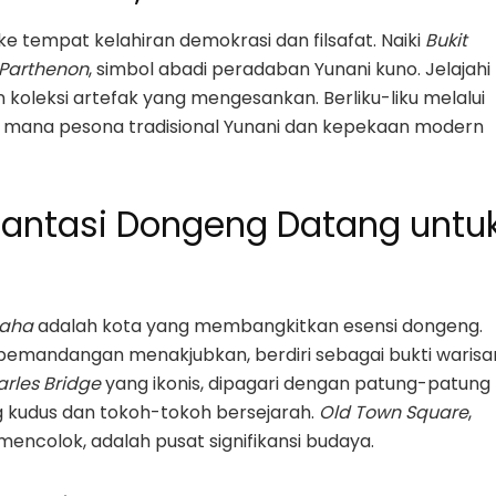
ke tempat kelahiran demokrasi dan filsafat. Naiki
Bukit
Parthenon
, simbol abadi peradaban Yunani kuno. Jelajahi
koleksi artefak yang mengesankan. Berliku-liku melalui
di mana pesona tradisional Yunani dan kepekaan modern
 Fantasi Dongeng Datang untu
raha
adalah kota yang membangkitkan esensi dongeng.
 pemandangan menakjubkan, berdiri sebagai bukti warisa
rles Bridge
yang ikonis, dipagari dengan patung-patung
kudus dan tokoh-tokoh bersejarah.
Old Town Square
,
encolok, adalah pusat signifikansi budaya.