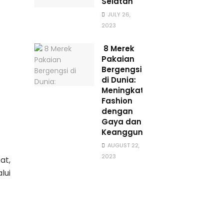
Selatan
JULY 26,
2023
8 Merek
Pakaian
Bergengsi
di Dunia:
Meningkatkan
Fashion
dengan
Gaya dan
Keanggunan
AUGUST 22,
2023
at,
lui