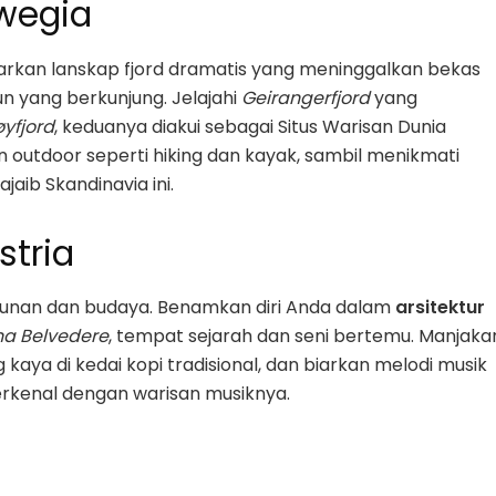
rwegia
rkan lanskap fjord dramatis yang meninggalkan bekas
n yang berkunjung. Jelajahi
Geirangerfjord
yang
yfjord
, keduanya diakui sebagai Situs Warisan Dunia
 outdoor seperti hiking dan kayak, sambil menikmati
jaib Skandinavia ini.
stria
gunan dan budaya. Benamkan diri Anda dalam
arsitektur
na Belvedere
, tempat sejarah dan seni bertemu. Manjaka
 kaya di kedai kopi tradisional, dan biarkan melodi musik
erkenal dengan warisan musiknya.