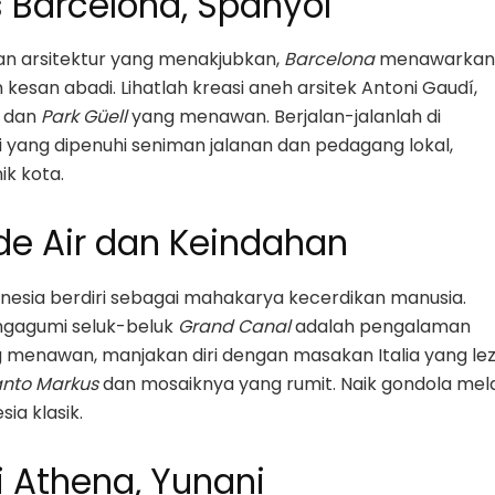
s Barcelona, Spanyol
n arsitektur yang menakjubkan,
Barcelona
menawarkan
kesan abadi. Lihatlah kreasi aneh arsitek Antoni Gaudí,
dan
Park Güell
yang menawan. Berjalan-jalanlah di
i yang dipenuhi seniman jalanan dan pedagang lokal,
ik kota.
de Air dan Keindahan
enesia berdiri sebagai mahakarya kecerdikan manusia.
engagumi seluk-beluk
Grand Canal
adalah pengalaman
g menawan, manjakan diri dengan masakan Italia yang lez
anto Markus
dan mosaiknya yang rumit. Naik gondola mela
ia klasik.
i Athena, Yunani