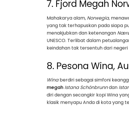
7. Fjord Megah No
Mahakarya alam,
Norwegia
, menawa
yang tak terhapuskan pada siapa pu
menakjubkan dan ketenangan
Nærø
UNESCO. Terlibat dalam petualangan
keindahan tak tersentuh dari negeri a
8. Pesona Wina, Au
Wina
berdiri sebagai simfoni keang
megah
Istana Schönbrunn
dan
Ista
diri dengan secangkir kopi Wina yang
klasik menyapu Anda di kota yang t