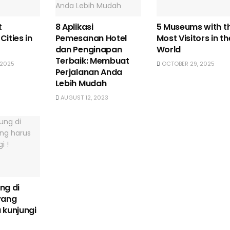
t
8 Aplikasi
5 Museums with t
ities in
Pemesanan Hotel
Most Visitors in th
dan Penginapan
World
Terbaik: Membuat
 2025
OCTOBER 29, 2025
Perjalanan Anda
Lebih Mudah
AUGUST 12, 2023
ng di
yang
 kunjungi