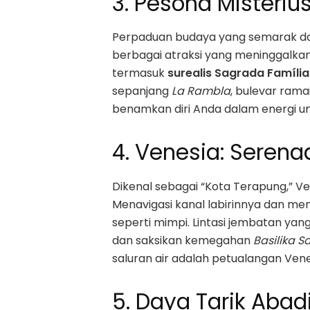
3. Pesona Misteriu
Perpaduan budaya yang semarak da
berbagai atraksi yang meninggalkan 
termasuk
surealis Sagrada Família
sepanjang
La Rambla
, bulevar rama
benamkan diri Anda dalam energi un
4. Venesia: Serena
Dikenal sebagai “Kota Terapung,” V
Menavigasi kanal labirinnya dan m
seperti mimpi. Lintasi jembatan yan
dan saksikan kemegahan
Basilika S
saluran air adalah petualangan Venes
5. Daya Tarik Abad