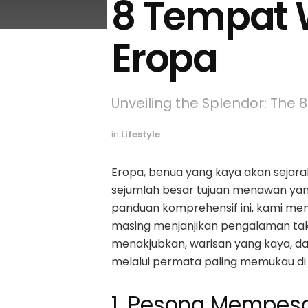
8 Tempat W
Eropa
Unveiling the Splendor: The 8
in
Lifestyle
Eropa, benua yang kaya akan seja
sejumlah besar tujuan menawan yang
panduan komprehensif ini, kami men
masing menjanjikan pengalaman ta
menakjubkan, warisan yang kaya, d
melalui permata paling memukau di 
1. Pesona Mempeso