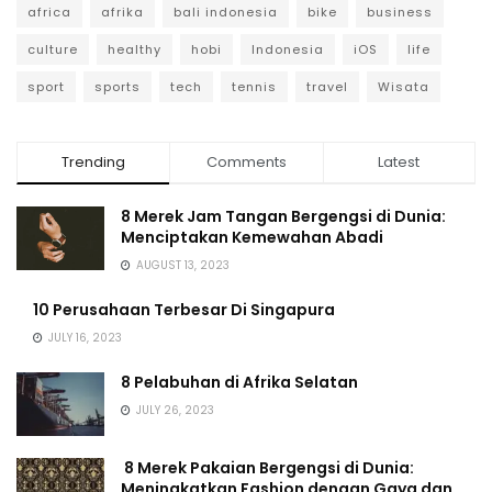
africa
afrika
bali indonesia
bike
business
culture
healthy
hobi
Indonesia
iOS
life
sport
sports
tech
tennis
travel
Wisata
Trending
Comments
Latest
8 Merek Jam Tangan Bergengsi di Dunia:
Menciptakan Kemewahan Abadi
AUGUST 13, 2023
10 Perusahaan Terbesar Di Singapura
JULY 16, 2023
8 Pelabuhan di Afrika Selatan
JULY 26, 2023
8 Merek Pakaian Bergengsi di Dunia:
Meningkatkan Fashion dengan Gaya dan